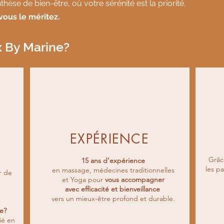
hèse de bien-être, où votre sérénité est la priorité.
ous le méritez.
x By Marine?
EXPÉRIENCE
Grâc
15 ans d’expérience
les pa
en massage, médecines traditionnelles
r de
et Yoga pour
vous accompagner
avec efficacité et bienveillance
vers un mieux-être profond et durable.
te?
ié en