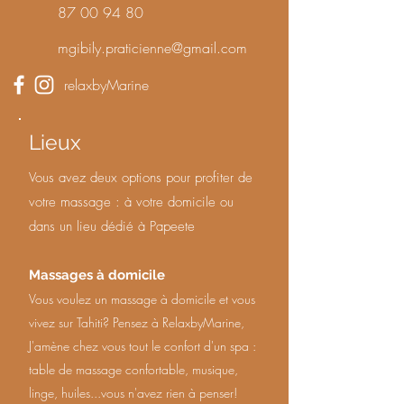
87 00 94 80
mgibily.praticienne@gmail.com
relaxbyMarine
Lieux
Vous avez deux options pour profiter de
votre massage : à votre domicile ou
dans un lieu dédié à Papeete
Massages à domicile
Vous voulez un massage à domicile et vous
vivez sur Tahiti? Pensez à RelaxbyMarine,
J'amène chez vous tout le confort d'un spa :
table de massage confortable, musique,
linge, huiles...vous n'avez rien à penser!​​