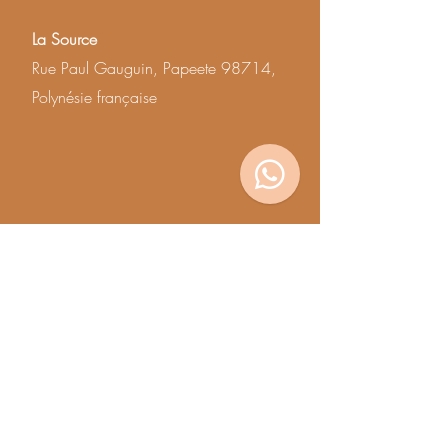
La Source
Rue Paul Gauguin, Papeete 98714,
Polynésie française
Moyens de paiements