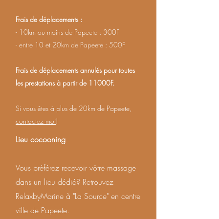
Frais de déplacements :
- 10km ou moins de Papeete : 300F
- entre 10 et 20km de Papeete : 500F
Frais de déplacements annulés pour toutes
les prestations à partir de 11000F.
Si vous êtes à plus de 20km de Papeete,
contactez moi
!
Lieu cocooning
Vous préférez recevoir vôtre massage
dans un lieu dédié? Retrouvez
RelaxbyMarine à "La Source" en centre
ville de Papeete.